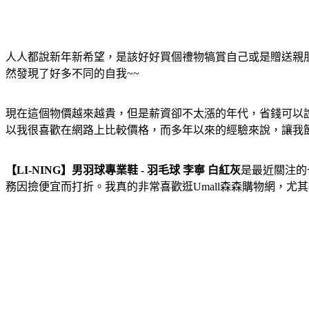
人人都說新年新希望，是該好好買個禮物犒賞自己或是贈送親
然發現了好多不同的自我~~
現在這個物價越來越貴，但是薪資卻不太漲的年代，省錢可以
以我很喜歡在網路上比較價格，而多年以來的經驗來說，讓我節
【LI-NING】男羽球專業鞋 - 羽毛球 李寧 白紅灰
是最近關注的
務因撿便宜而打折。我真的非常喜歡逛Umall森森購物網，