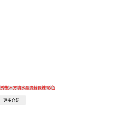
秀髮＊方塊水晶流蘇長鍊/彩色