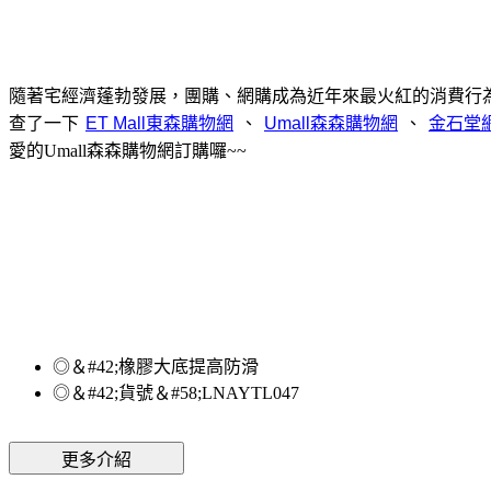
隨著宅經濟蓬勃發展，團購、網購成為近年來最火紅的消費行
查了一下
、
、
愛的Umall森森購物網訂購囉~~
◎＆#42;橡膠大底提高防滑
◎＆#42;貨號＆#58;LNAYTL047