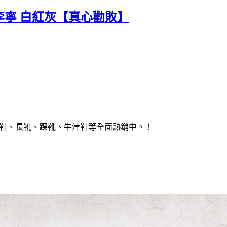
球 李寧 白紅灰【真心勸敗】
跟鞋、長靴、踝靴、牛津鞋等全面熱銷中。！