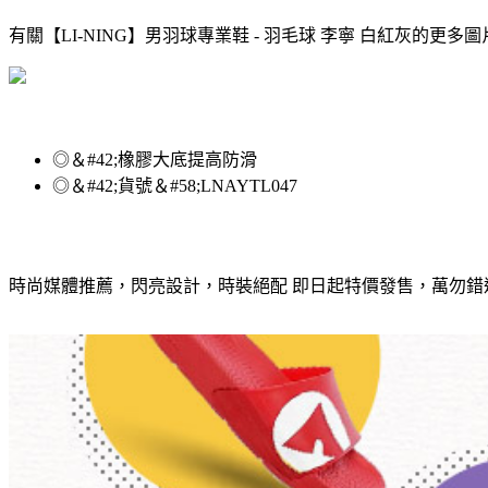
有關【LI-NING】男羽球專業鞋 - 羽毛球 李寧 白紅灰的更多
◎＆#42;橡膠大底提高防滑
◎＆#42;貨號＆#58;LNAYTL047
時尚媒體推薦，閃亮設計，時裝絕配 即日起特價發售，萬勿錯