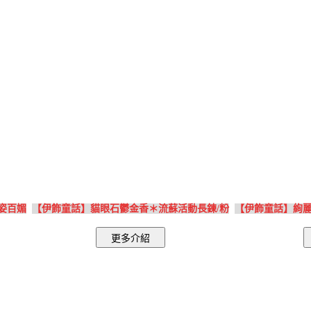
姿百媚
【伊飾童話】貓眼石鬱金香＊流蘇活動長鍊/粉
【伊飾童話】絢麗