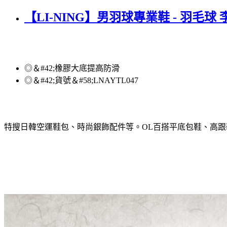
【LI-NING】男羽球專業鞋 - 羽毛
◎＆#42;橡膠大底提高防滑
◎＆#42;貨號＆#58;LNAYTL047
特搜日韓空運鞋包、時尚銀飾配件等。OL百搭平底包鞋、高