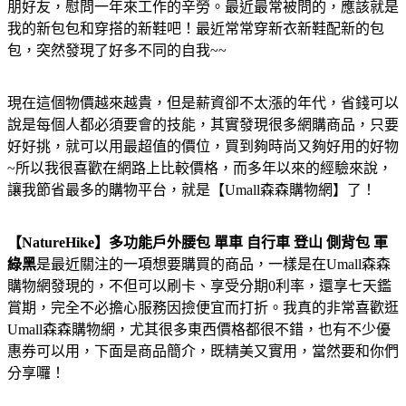
朋好友，慰問一年來工作的辛勞。最近最常被問的，應該就是
我的新包包和穿搭的新鞋吧！最近常常穿新衣新鞋配新的包
包，突然發現了好多不同的自我~~
現在這個物價越來越貴，但是薪資卻不太漲的年代，省錢可以
說是每個人都必須要會的技能，其實發現很多網購商品，只要
好好挑，就可以用最超值的價位，買到夠時尚又夠好用的好物
~所以我很喜歡在網路上比較價格，而多年以來的經驗來說，
讓我節省最多的購物平台，就是【Umall森森購物網】了！
【NatureHike】多功能戶外腰包 單車 自行車 登山 側背包 軍
綠黑
是最近關注的一項想要購買的商品，一樣是在Umall森森
購物網發現的，不但可以刷卡、享受分期0利率，還享七天鑑
賞期，完全不必擔心服務因撿便宜而打折。我真的非常喜歡逛
Umall森森購物網，尤其很多東西價格都很不錯，也有不少優
惠券可以用，下面是商品簡介，既精美又實用，當然要和你們
分享囉！