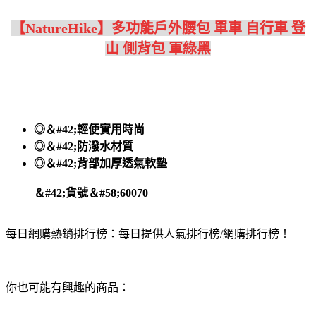
【NatureHike】多功能戶外腰包 單車 自行車 登
山 側背包 軍綠黑
◎＆#42;輕便實用時尚
◎＆#42;防潑水材質
◎＆#42;背部加厚透氣軟墊
＆#42;貨號＆#58;60070
每日網購熱銷排行榜：每日提供人氣排行榜/網購排行榜！
你也可能有興趣的商品：