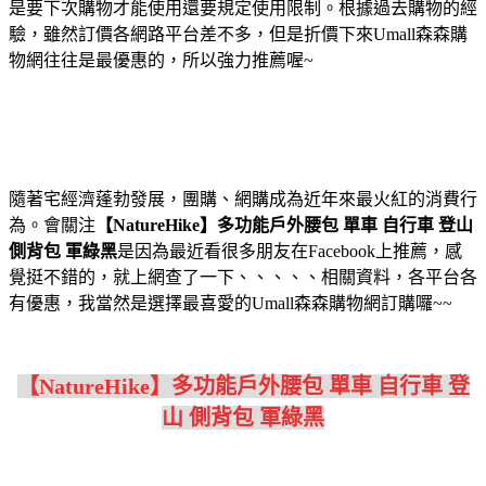
是要下次購物才能使用還要規定使用限制。根據過去購物的經
驗，雖然訂價各網路平台差不多，但是折價下來Umall森森購
物網往往是最優惠的，所以強力推薦喔~
隨著宅經濟蓬勃發展，團購、網購成為近年來最火紅的消費行
為。會關注
【NatureHike】多功能戶外腰包 單車 自行車 登山
側背包 軍綠黑
是因為最近看很多朋友在Facebook上推薦，感
覺挺不錯的，就上網查了一下、、、、、相關資料，各平台各
有優惠，我當然是選擇最喜愛的Umall森森購物網訂購囉~~
【NatureHike】多功能戶外腰包 單車 自行車 登
山 側背包 軍綠黑