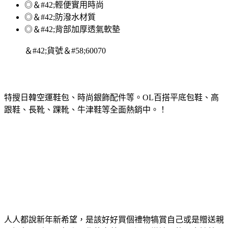
◎＆#42;輕便實用時尚
◎＆#42;防潑水材質
◎＆#42;背部加厚透氣軟墊
＆#42;貨號＆#58;60070
特搜日韓空運鞋包、時尚銀飾配件等。OL百搭平底包鞋、高
跟鞋、長靴、踝靴、牛津鞋等全面熱銷中。！
人人都說新年新希望，是該好好買個禮物犒賞自己或是贈送親