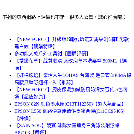
下列的東西網路上評價也不錯，很多人喜歡，誠心推薦唷：
【NEW FORCE】升級版超軟Q透氣斑馬紋洞洞鞋-男款
黑白紋【網購特輯】
多功能大款戶外工具鉗【團購評價】
【愛戀花草】絲質順滑 紫玫瑰草本洗髮精 500ML【選
購】
【好棉嚴選】樂活人生LOHAS 台灣製 進口奢華PIMA棉
高腰無壓舒適褲-2入【推薦】
【NEW FORCE】麂皮保暖加絨防風防滑女雪靴-5色可
選【超值好康】
EPSON 82N 紅色墨水匣(C13T112350)【超人氣商品】
EPSON L550 網路傳真連續供墨複合機(C11CC95405)
【評價】
【SAIN SOU】競賽-泳隊女童連身三角泳裝附泳帽
A87103【嚴選】